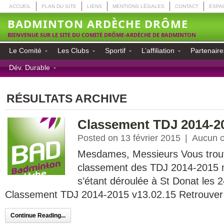
ACCUEIL
PLAN DU SITE
LIENS
MENTIONS LÉGALES
CONTACT
ESPA
BADMINTON ARDÈCHE DRÔME
BIENVENUE SUR LE SITE DU COMITÉ DRÔME-ARDÈCHE DE BADMINTON
Le Comité
Les Clubs
Sportif
L’affiliation
Partenaire
Dév. Durable
RÉSULTATS ARCHIVE
Classement TDJ 2014-20
Posted on 13 février 2015
|
Aucun 
Mesdames, Messieurs Vous trouve
classement des TDJ 2014-2015 mi
s’étant déroulée à St Donat les 
Classement TDJ 2014-2015 v13.02.15 Retrouver i
Continue Reading...