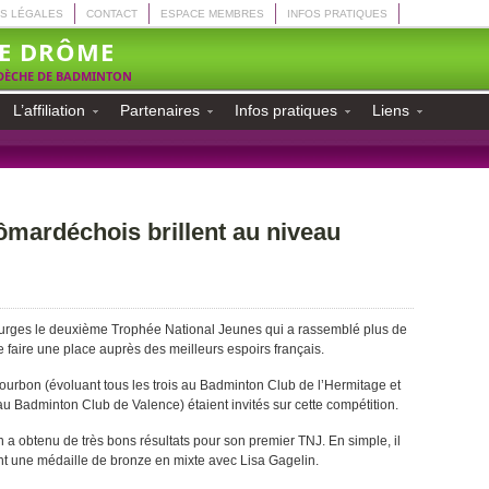
S LÉGALES
CONTACT
ESPACE MEMBRES
INFOS PRATIQUES
E DRÔME
RDÈCHE DE BADMINTON
L’affiliation
Partenaires
Infos pratiques
Liens
ômardéchois brillent au niveau
rges le deuxième Trophée National Jeunes qui a rassemblé plus de
e faire une place auprès des meilleurs espoirs français.
ourbon (évoluant tous les trois au Badminton Club de l’Hermitage et
u Badminton Club de Valence) étaient invités sur cette compétition.
 a obtenu de très bons résultats pour son premier TNJ. En simple, il
ent une médaille de bronze en mixte avec Lisa Gagelin.