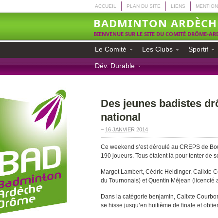
ACCUEIL
PLAN DU SITE
LIENS
MENTION
BADMINTON ARDÈCH
BIENVENUE SUR LE SITE DU COMITÉ DRÔME-A
Le Comité
Les Clubs
Sportif
Dév. Durable
Des jeunes badistes dr
national
–
16 JANVIER 2014
Ce weekend s’est déroulé au CREPS de Bou
190 joueurs. Tous étaient là pour tenter de s
Margot Lambert, Cédric Heidinger, Calixte C
du Tournonais) et Quentin Méjean (licencié a
Dans la catégorie benjamin, Calixte Courbon
se hisse jusqu’en huitième de finale et obti