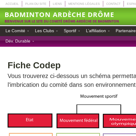
ACCUEIL
PLAN DU SITE
LIENS
MENTIONS LÉGALES
CONTACT
ESPA
BADMINTON ARDÈCHE DRÔME
BIENVENUE SUR LE SITE DU COMITÉ DRÔME-ARDÈCHE DE BADMINTON
Le Comité
Les Clubs
Sportif
L’affiliation
Partenaire
Dév. Durable
Fiche Codep
Vous trouverez ci-dessous un schéma permett
l’imbrication du comité dans son environnement