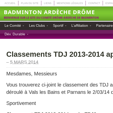
ACCUEIL
PLAN DU SITE
LIENS
MENTIONS LÉGALES
CONTACT
ESPA
BADMINTON ARDÈCHE DRÔME
BIENVENUE SUR LE SITE DU COMITÉ DRÔME-ARDÈCHE DE BADMINTON
Le Comité
Les Clubs
Sportif
L’affiliation
Partenaire
Dév. Durable
Classements TDJ 2013-2014 a
–
5 MARS 2014
Mesdames, Messieurs
Vous trouverez ci-joint le classement des TDJ ap
déroulé à Vals les Bains et Parnans le 2/03/14 d
Sportivement