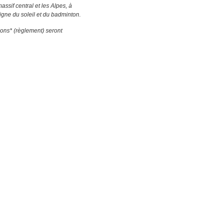
assif central et les Alpes, à
igne du soleil et du badminton.
ions* (règlement) seront