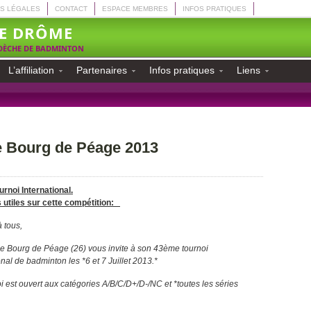
S LÉGALES
CONTACT
ESPACE MEMBRES
INFOS PRATIQUES
E DRÔME
RDÈCHE DE BADMINTON
L’affiliation
Partenaires
Infos pratiques
Liens
de Bourg de Péage 2013
rnoi International.
s utiles sur cette compétition:
 tous,
de Bourg de Péage (26) vous invite à son 43ème tournoi
onal de badminton les *6 et 7 Juillet 2013.*
i est ouvert aux catégories A/B/C/D+/D-/NC et *toutes les séries