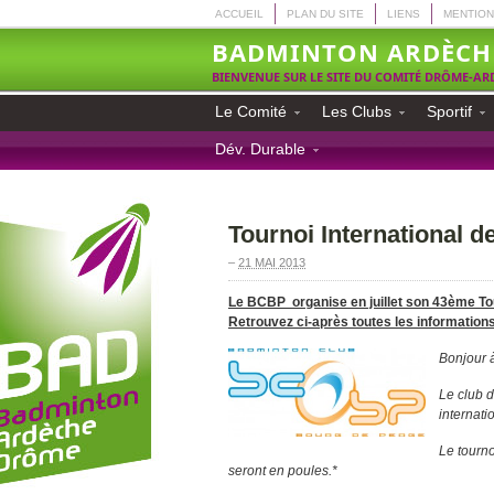
ACCUEIL
PLAN DU SITE
LIENS
MENTION
BADMINTON ARDÈCH
BIENVENUE SUR LE SITE DU COMITÉ DRÔME-A
Le Comité
Les Clubs
Sportif
Dév. Durable
Tournoi International 
–
21 MAI 2013
Le BCBP organise en juillet son 43ème Tou
Retrouvez ci-après toutes les information
Bonjour à
Le club 
internati
Le tourno
seront en poules.*