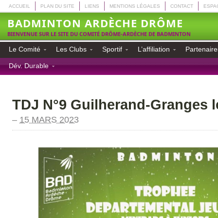
ACCUEIL
PLAN DU SITE
LIENS
MENTIONS LÉGALES
CONTACT
ESPA
BADMINTON ARDÈCHE DRÔME
BIENVENUE SUR LE SITE DU COMITÉ DRÔME-ARDÈCHE DE BADMINTON
Le Comité
Les Clubs
Sportif
L’affiliation
Partenaire
Dév. Durable
TDJ N°9 Guilherand-Granges l
–
15 MARS 2023