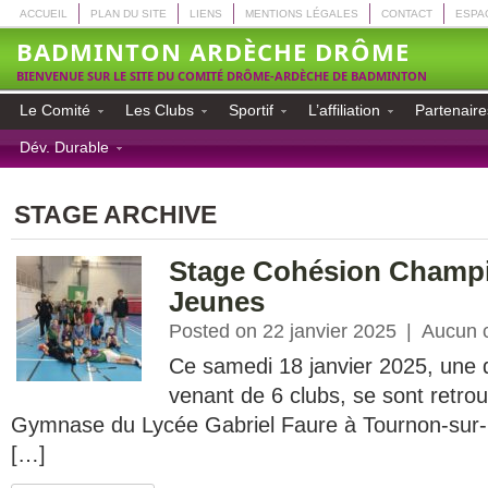
ACCUEIL
PLAN DU SITE
LIENS
MENTIONS LÉGALES
CONTACT
ESPA
BADMINTON ARDÈCHE DRÔME
BIENVENUE SUR LE SITE DU COMITÉ DRÔME-ARDÈCHE DE BADMINTON
Le Comité
Les Clubs
Sportif
L’affiliation
Partenaire
Dév. Durable
STAGE ARCHIVE
Stage Cohésion Champi
Jeunes
Posted on 22 janvier 2025
|
Aucun 
Ce samedi 18 janvier 2025, une 
venant de 6 clubs, se sont retrou
Gymnase du Lycée Gabriel Faure à Tournon-sur-
[…]