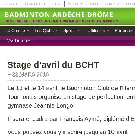
ACCUEIL
PLAN DU SITE
LIENS
MENTIONS LÉGALES
CONTACT
ESPA
BADMINTON ARDÈCHE DRÔME
BIENVENUE SUR LE SITE DU COMITÉ DRÔME-ARDÈCHE DE BADMINTON
Le Comité
Les Clubs
Sportif
L’affiliation
Partenaire
Dév. Durable
Stage d’avril du BCHT
–
22 MARS 2016
Le 13 et le 14 avril, le Badminton Club de l’Her
Tournonais organise un stage de perfectionnem
gymnase Jeannie Longo.
Il sera encadra par François Aymé, diplômé d’Et
Vous pouvez vous y inscrire jusqu’au 10 avril.