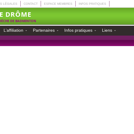
S LÉGALES
CONTACT
ESPACE MEMBRES
INFOS PRATIQUES
E DRÔME
RDÈCHE DE BADMINTON
L’affiliation
Partenaires
Infos pratiques
Liens