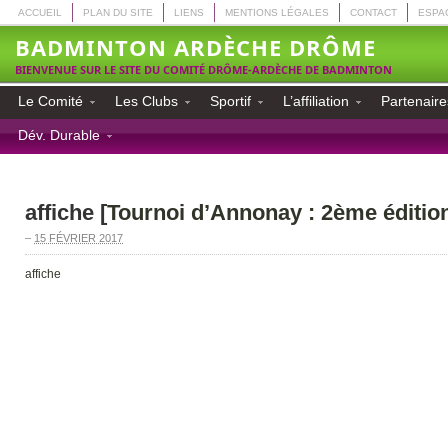
ACCUEIL
PLAN DU SITE
LIENS
MENTIONS LÉGALES
CONTACT
ESPA
BADMINTON ARDÈCHE DRÔME
BIENVENUE SUR LE SITE DU COMITÉ DRÔME-ARDÈCHE DE BADMINTON
Le Comité
Les Clubs
Sportif
L’affiliation
Partenaire
Dév. Durable
affiche [
Tournoi d’Annonay : 2ème éditio
–
15 FÉVRIER 2017
affiche