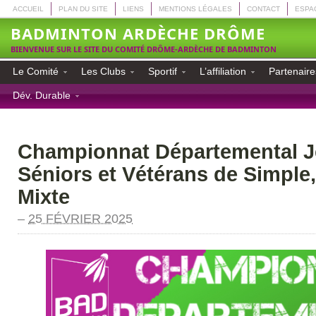
ACCUEIL
PLAN DU SITE
LIENS
MENTIONS LÉGALES
CONTACT
ESPA
BADMINTON ARDÈCHE DRÔME
BIENVENUE SUR LE SITE DU COMITÉ DRÔME-ARDÈCHE DE BADMINTON
Le Comité
Les Clubs
Sportif
L’affiliation
Partenaire
Dév. Durable
Championnat Départemental J
Séniors et Vétérans de Simple,
Mixte
–
25 FÉVRIER 2025