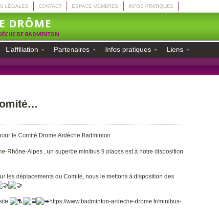
S LÉGALES
CONTACT
ESPACE MEMBRES
INFOS PRATIQUES
E DRÔME
RDÈCHE DE BADMINTON
L’affiliation
Partenaires
Infos pratiques
Liens
 comité…
pour le
Comité Drome Ardèche Badminton
ne-Rhône-Alpes
, un superbe minibus 9 places est à notre disposition
ur les déplacements du Comité, nous le mettons à disposition des
site
https://www.badminton-ardeche-drome.fr/minibus-