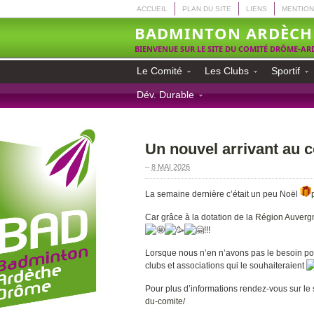
ACCUEIL
PLAN DU SITE
LIENS
MENTION
BADMINTON ARDÈCH
BIENVENUE SUR LE SITE DU COMITÉ DRÔME-A
Le Comité
Les Clubs
Sportif
Dév. Durable
Un nouvel arrivant au
–
8 MAI 2026
La semaine dernière c’était un peu Noël
Car grâce à la dotation de la
Région Auverg
!!!
Lorsque nous n’en n’avons pas le besoin po
clubs et associations qui le souhaiteraient
Pour plus d’informations rendez-vous sur le 
du-comite/