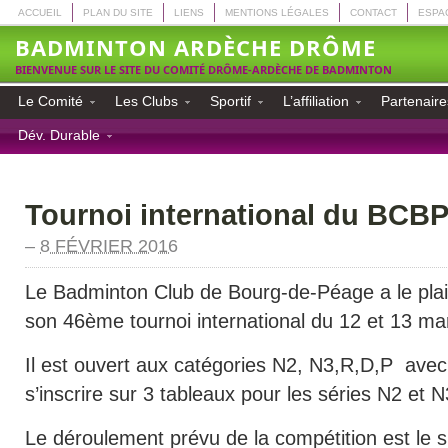
ACCUEIL
PLAN DU SITE
LIENS
MENTIONS LÉGALES
CONTACT
ESPA
BADMINTON ARDÈCHE DRÔME
BIENVENUE SUR LE SITE DU COMITÉ DRÔME-ARDÈCHE DE BADMINTON
Le Comité
Les Clubs
Sportif
L’affiliation
Partenaire
Dév. Durable
Tournoi international du BCBP
–
8 FÉVRIER 2016
Le Badminton Club de Bourg-de-Péage a le plai
son 46ème tournoi international du 12 et 13 ma
Il est ouvert aux catégories N2, N3,R,D,P avec l
s’inscrire sur 3 tableaux pour les séries N2 et N
Le déroulement prévu de la compétition est le s