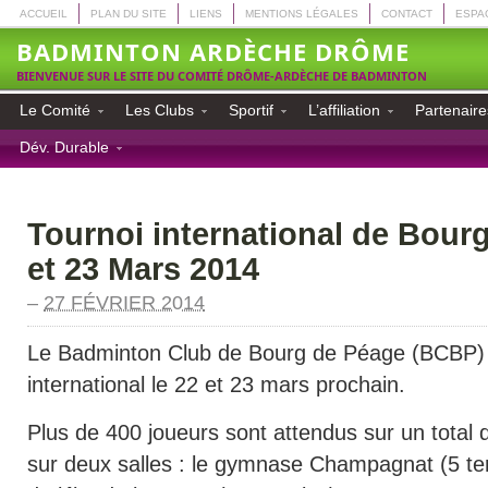
ACCUEIL
PLAN DU SITE
LIENS
MENTIONS LÉGALES
CONTACT
ESPA
BADMINTON ARDÈCHE DRÔME
BIENVENUE SUR LE SITE DU COMITÉ DRÔME-ARDÈCHE DE BADMINTON
Le Comité
Les Clubs
Sportif
L’affiliation
Partenaire
Dév. Durable
Tournoi international de Bour
et 23 Mars 2014
–
27 FÉVRIER 2014
Le Badminton Club de Bourg de Péage (BCBP) 
international le 22 et 23 mars prochain.
Plus de 400 joueurs sont attendus sur un total d
sur deux salles : le gymnase Champagnat (5 te