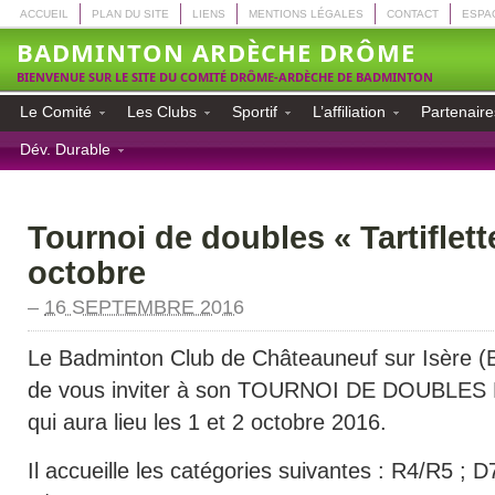
ACCUEIL
PLAN DU SITE
LIENS
MENTIONS LÉGALES
CONTACT
ESPA
BADMINTON ARDÈCHE DRÔME
BIENVENUE SUR LE SITE DU COMITÉ DRÔME-ARDÈCHE DE BADMINTON
Le Comité
Les Clubs
Sportif
L’affiliation
Partenaire
Dév. Durable
Tournoi de doubles « Tartiflette
octobre
–
16 SEPTEMBRE 2016
Le Badminton Club de Châteauneuf sur Isère (
de vous inviter à son TOURNOI DE DOUBLES
qui aura lieu les 1 et 2 octobre 2016.
Il accueille les catégories suivantes : R4/R5 ; D