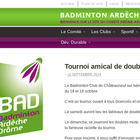
ACCUEIL
PLAN DU SITE
LIENS
MENTION
BADMINTON ARDÈCH
BIENVENUE SUR LE SITE DU COMITÉ DRÔME-A
Le Comité
Les Clubs
Sportif
Dév. Durable
Tournoi amical de doub
–
11 SEPTEMBRE 2014
Le Badminton Club de Châteauneuf sur Isère
du 18 et 19 octobre.
C’est un tournoi ouvert à tous (licenciés et n
Le samedi auront lieu les tableaux de doubl
Le dimanche, se joueront les doubles mixte.
la fameuse raclette du tournoi.
Pour vous inscrire, il vous suffit d’envoyer u