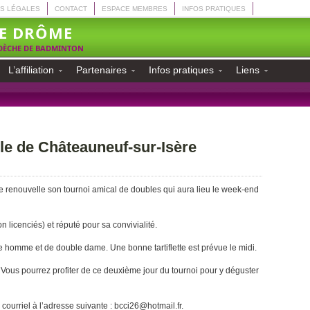
S LÉGALES
CONTACT
ESPACE MEMBRES
INFOS PRATIQUES
E DRÔME
RDÈCHE DE BADMINTON
L’affiliation
Partenaires
Infos pratiques
Liens
le de Châteauneuf-sur-Isère
 renouvelle son tournoi amical de doubles qui aura lieu le week-end
on licenciés) et réputé pour sa convivialité.
e homme et de double dame. Une bonne tartiflette est prévue le midi.
 Vous pourrez profiter de ce deuxième jour du tournoi pour y déguster
n courriel à l’adresse suivante : bcci26@hotmail.fr.