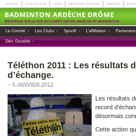
ACCUEIL
PLAN DU SITE
LIENS
MENTIONS LÉGALES
CONTACT
ESPA
BADMINTON ARDÈCHE DRÔME
BIENVENUE SUR LE SITE DU COMITÉ DRÔME-ARDÈCHE DE BADMINTON
Le Comité
Les Clubs
Sportif
L’affiliation
Partenaire
Dév. Durable
Téléthon 2011 : Les résultats 
d’échange.
–
5 JANVIER 2012
Les résultats 
record d’échan
désormais con
Cette action qu