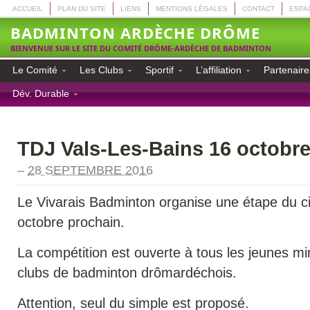
ACCUEIL
PLAN DU SITE
LIENS
MENTIONS LÉGALES
CONTACT
ESPA
BADMINTON ARDÈCHE DRÔME
BIENVENUE SUR LE SITE DU COMITÉ DRÔME-ARDÈCHE DE BADMINTON
Le Comité
Les Clubs
Sportif
L’affiliation
Partenaire
Dév. Durable
TDJ Vals-Les-Bains 16 octobr
–
28 SEPTEMBRE 2016
Le Vivarais Badminton organise une étape du ci
octobre prochain.
La compétition est ouverte à tous les jeunes mi
clubs de badminton drômardéchois.
Attention, seul du simple est proposé.