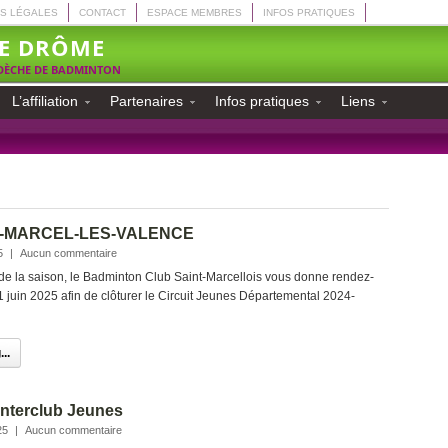
S LÉGALES
CONTACT
ESPACE MEMBRES
INFOS PRATIQUES
E DRÔME
RDÈCHE DE BADMINTON
L’affiliation
Partenaires
Infos pratiques
Liens
T-MARCEL-LES-VALENCE
5
|
Aucun commentaire
 de la saison, le Badminton Club Saint-Marcellois vous donne rendez-
1 juin 2025 afin de clôturer le Circuit Jeunes Départemental 2024-
..
nterclub Jeunes
25
|
Aucun commentaire