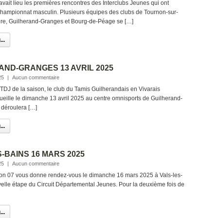
ait lieu les premières rencontres des Interclubs Jeunes qui ont
ampionnat masculin. Plusieurs équipes des clubs de Tournon-sur-
ère, Guilherand-Granges et Bourg-de-Péage se […]
..
AND-GRANGES 13 AVRIL 2025
25
|
Aucun commentaire
 TDJ de la saison, le club du Tamis Guilherandais en Vivarais
eille le dimanche 13 avril 2025 au centre omnisports de Guilherand-
 déroulera […]
..
-BAINS 16 MARS 2025
25
|
Aucun commentaire
on 07 vous donne rendez-vous le dimanche 16 mars 2025 à Vals-les-
elle étape du Circuit Départemental Jeunes. Pour la deuxième fois de
..