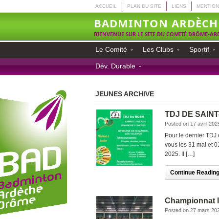
ACCUEIL
PLAN DU SITE
LIENS
MENTION
BADMINTON ARDÈCH
BIENVENUE SUR LE SITE DU COMITÉ DRÔME-A
Le Comité
Les Clubs
Sportif
Dév. Durable
JEUNES ARCHIVE
TDJ DE SAIN
Posted on 17 avril 202
Pour le dernier TDJ
vous les 31 mai et 0
2025. Il […]
Continue Reading.
Championnat I
Posted on 27 mars 20