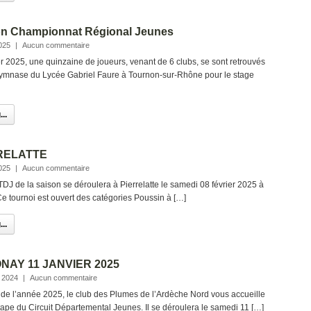
on Championnat Régional Jeunes
025
|
Aucun commentaire
 2025, une quinzaine de joueurs, venant de 6 clubs, se sont retrouvés
 Gymnase du Lycée Gabriel Faure à Tournon-sur-Rhône pour le stage
..
RRELATTE
025
|
Aucun commentaire
J de la saison se déroulera à Pierrelatte le samedi 08 février 2025 à
 Ce tournoi est ouvert des catégories Poussin à […]
..
NAY 11 JANVIER 2025
 2024
|
Aucun commentaire
 de l’année 2025, le club des Plumes de l’Ardèche Nord vous accueille
ape du Circuit Départemental Jeunes. Il se déroulera le samedi 11 […]