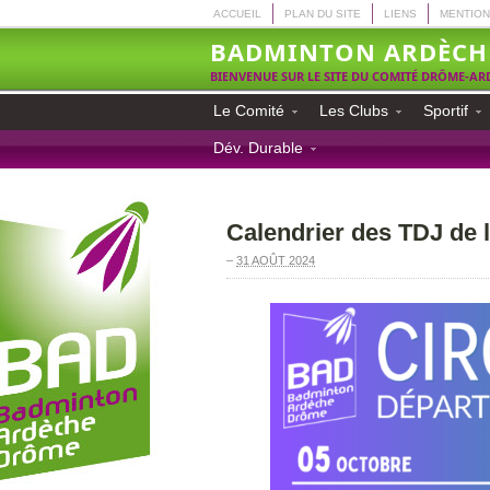
ACCUEIL
PLAN DU SITE
LIENS
MENTION
BADMINTON ARDÈCH
BIENVENUE SUR LE SITE DU COMITÉ DRÔME-A
Le Comité
Les Clubs
Sportif
Dév. Durable
Calendrier des TDJ de 
–
31 AOÛT 2024