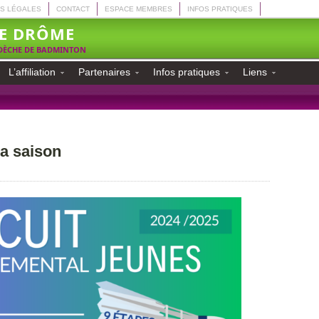
S LÉGALES
CONTACT
ESPACE MEMBRES
INFOS PRATIQUES
E DRÔME
RDÈCHE DE BADMINTON
L’affiliation
Partenaires
Infos pratiques
Liens
la saison