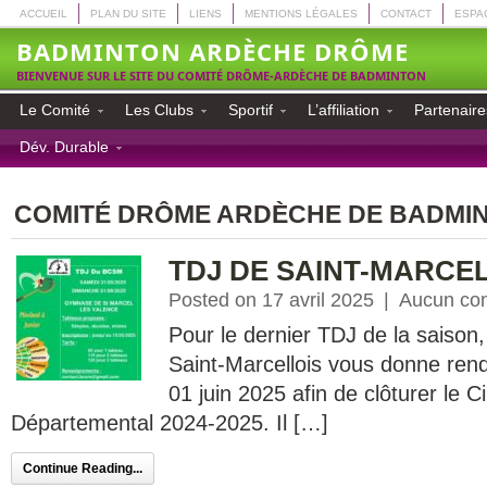
ACCUEIL
PLAN DU SITE
LIENS
MENTIONS LÉGALES
CONTACT
ESPA
BADMINTON ARDÈCHE DRÔME
BIENVENUE SUR LE SITE DU COMITÉ DRÔME-ARDÈCHE DE BADMINTON
Le Comité
Les Clubs
Sportif
L’affiliation
Partenaire
Dév. Durable
COMITÉ DRÔME ARDÈCHE DE BADMI
TDJ DE SAINT-MARCE
Posted on 17 avril 2025
|
Aucun co
Pour le dernier TDJ de la saison
Saint-Marcellois vous donne ren
01 juin 2025 afin de clôturer le C
Départemental 2024-2025. Il […]
Continue Reading...