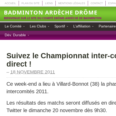
ACCUEIL
PLAN DU SITE
LIENS
MENTIONS LÉGALES
CONTACT
ESPA
BADMINTON ARDÈCHE DRÔME
BIENVENUE SUR LE SITE DU COMITÉ DRÔME-ARDÈCHE DE BADMINTON
Le Comité
Les Clubs
Sportif
L’affiliation
Partenaire
Dév. Durable
Suivez le Championnat inter-c
direct !
–
18 NOVEMBRE 2011
Ce week-end a lieu à Villard-Bonnot (38) la pha
intercomités 2011.
Les résultats des matchs seront diffusés en dir
Twitter le dimanche 20 novembre dès 9h30.