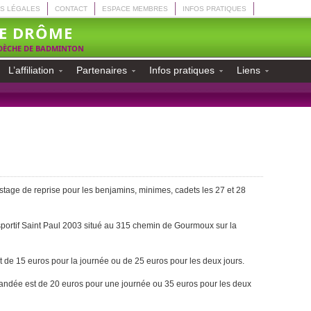
S LÉGALES
CONTACT
ESPACE MEMBRES
INFOS PRATIQUES
E DRÔME
RDÈCHE DE BADMINTON
L’affiliation
Partenaires
Infos pratiques
Liens
tage de reprise pour les benjamins, minimes, cadets les 27 et 28
portif Saint Paul 2003 situé au 315 chemin de Gourmoux sur la
t de 15 euros pour la journée ou de 25 euros pour les deux jours.
emandée est de 20 euros pour une journée ou 35 euros pour les deux