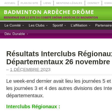
ACCUEIL
PLAN DU SITE
LIENS
MENTIONS LÉGALES
CONTACT
ESPA
BADMINTON ARDÈCHE DRÔME
BIENVENUE SUR LE SITE DU COMITÉ DRÔME-ARDÈCHE DE BADMINTON
Le Comité
Les Clubs
Sportif
L’affiliation
Partenaire
Dév. Durable
Résultats Interclubs Régionau
Départementaux 26 novembre
–
1 DÉCEMBRE 2023
Le week-end dernier avait lieu les journées 5 et
les journées 3 et 4 des autres divisions des Int
départementaux.
Interclubs Régionaux :