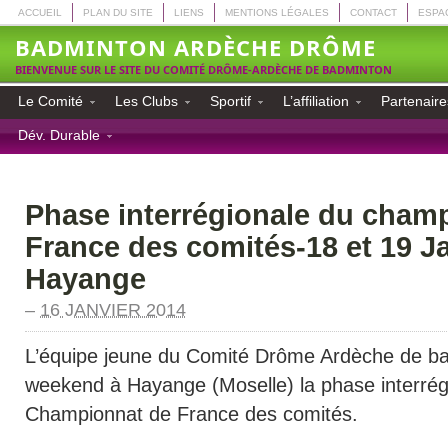
ACCUEIL
PLAN DU SITE
LIENS
MENTIONS LÉGALES
CONTACT
ESPA
BADMINTON ARDÈCHE DRÔME
BIENVENUE SUR LE SITE DU COMITÉ DRÔME-ARDÈCHE DE BADMINTON
Le Comité
Les Clubs
Sportif
L’affiliation
Partenaire
Dév. Durable
Phase interrégionale du cham
France des comités-18 et 19 Ja
Hayange
–
16 JANVIER 2014
L’équipe jeune du Comité Drôme Ardèche de ba
weekend à Hayange (Moselle) la phase interrég
Championnat de France des comités.