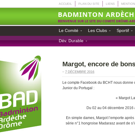
ACCUEIL
PLAN DU SITE
LIENS
MENTION
BADMINTON ARDÈCH
BIENVENUE SUR LE SITE DU COMITÉ DRÔME-A
Le Comité
Les Clubs
Sportif
Dév. Durable
Margot, encore de bons
–
7 DÉCEMBRE 2016
Le compte Facebook du BCHT nous donne de
Junior du Portugal :
« Margot La
Du 02 au 04 décembre 2016 a 
En simple dames, Margot l’emporte après 
série n°1 hongroise Madarasz avant de s’