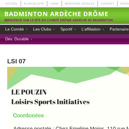
ACCUEIL
PLAN DU SITE
LIENS
MENTIONS LÉGALES
CONTACT
ESPA
BADMINTON ARDÈCHE DRÔME
BIENVENUE SUR LE SITE DU COMITÉ DRÔME-ARDÈCHE DE BADMINTON
Le Comité
Les Clubs
Sportif
L’affiliation
Partenaire
Dév. Durable
LSI 07