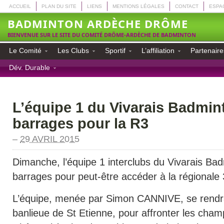
ACCUEIL
PLAN DU SITE
LIENS
MENTIONS LÉGALES
CONTACT
ESPA
BADMINTON ARDÈCHE DRÔME
BIENVENUE SUR LE SITE DU COMITÉ DRÔME-ARDÈCHE DE BADMINTON
Le Comité
Les Clubs
Sportif
L’affiliation
Partenaire
Dév. Durable
L’équipe 1 du Vivarais Badmin
barrages pour la R3
–
29 AVRIL 2015
Dimanche, l’équipe 1 interclubs du Vivarais Bad
barrages pour peut-être accéder à la régionale 
L’équipe, menée par Simon CANNIVE, se rendra
banlieue de St Etienne, pour affronter les cham