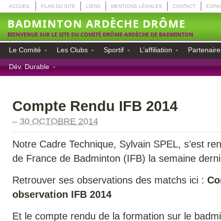
ACCUEIL
PLAN DU SITE
LIENS
MENTIONS LÉGALES
CONTACT
ESPA
BADMINTON ARDÈCHE DRÔME
BIENVENUE SUR LE SITE DU COMITÉ DRÔME-ARDÈCHE DE BADMINTON
Le Comité
Les Clubs
Sportif
L’affiliation
Partenaire
Dév. Durable
Compte Rendu IFB 2014
–
30 OCTOBRE 2014
Notre Cadre Technique, Sylvain SPEL, s’est re
de France de Badminton (IFB) la semaine derni
Retrouver ses observations des matchs ici :
Co
observation IFB 2014
Et le compte rendu de la formation sur le badmi