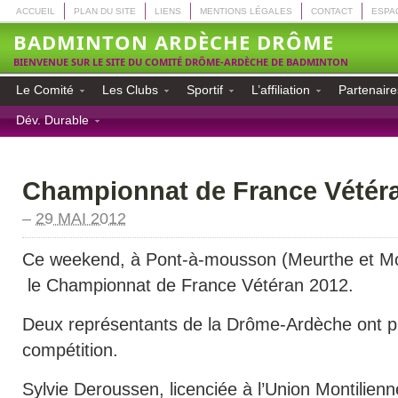
ACCUEIL
PLAN DU SITE
LIENS
MENTIONS LÉGALES
CONTACT
ESPA
BADMINTON ARDÈCHE DRÔME
BIENVENUE SUR LE SITE DU COMITÉ DRÔME-ARDÈCHE DE BADMINTON
Le Comité
Les Clubs
Sportif
L’affiliation
Partenaire
Dév. Durable
Championnat de France Vétér
–
29 MAI 2012
Ce weekend, à Pont-à-mousson (Meurthe et Mos
le Championnat de France Vétéran 2012.
Deux représentants de la Drôme-Ardèche ont pri
compétition.
Sylvie Deroussen, licenciée à l’Union Montilien