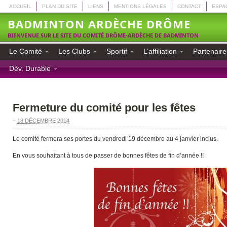
ACCUEIL
PLAN DU SITE
LIENS
MENTIONS LÉGALES
CONTACT
ESPA
BADMINTON ARDÈCHE DRÔME
BIENVENUE SUR LE SITE DU COMITÉ DRÔME-ARDÈCHE DE BADMINTON
Le Comité
Les Clubs
Sportif
L’affiliation
Partenaire
Dév. Durable
Fermeture du comité pour les fêtes
–
18 DÉCEMBRE 2014
Le comité fermera ses portes du vendredi 19 décembre au 4 janvier inclus.
En vous souhaitant à tous de passer de bonnes fêtes de fin d’année !!