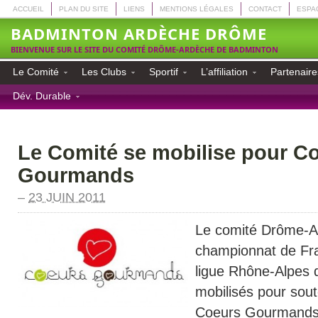
ACCUEIL
PLAN DU SITE
LIENS
MENTIONS LÉGALES
CONTACT
ESPA
BADMINTON ARDÈCHE DRÔME
BIENVENUE SUR LE SITE DU COMITÉ DRÔME-ARDÈCHE DE BADMINTON
Le Comité
Les Clubs
Sportif
L’affiliation
Partenaire
Dév. Durable
Le Comité se mobilise pour C
Gourmands
–
23 JUIN 2011
Le comité Drôme-A
championnat de Fra
ligue Rhône-Alpes 
mobilisés pour soute
Coeurs Gourmands 