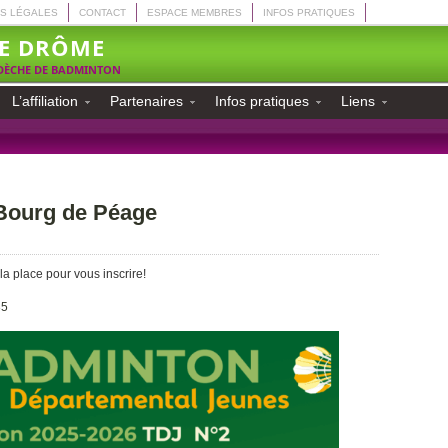
S LÉGALES
CONTACT
ESPACE MEMBRES
INFOS PRATIQUES
E DRÔME
RDÈCHE DE BADMINTON
L’affiliation
Partenaires
Infos pratiques
Liens
 Bourg de Péage
 la place pour vous inscrire!
35