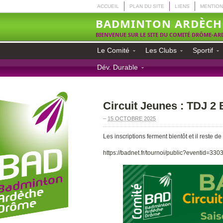
ACCUEIL
PLAN DU SITE
LIENS
MENTION
BADMINTON ARDÈCH
BIENVENUE SUR LE SITE DU COMITÉ DRÔME-A
Le Comité
Les Clubs
Sportif
Dév. Durable
Circuit Jeunes : TDJ 2
–
15 OCTOBRE 2025
Les inscriptions ferment bientôt et il reste de
https://badnet.fr/tournoi/public?eventid=330