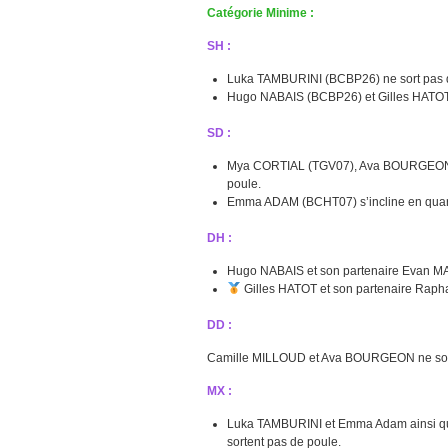
Catégorie Minime :
SH :
Luka TAMBURINI (BCBP26) ne sort pas 
Hugo NABAIS (BCBP26) et Gilles HATOT (
SD :
Mya CORTIAL (TGV07), Ava BOURGEON (
poule.
Emma ADAM (BCHT07) s’incline en quart 
DH :
Hugo NABAIS et son partenaire Evan MAZ
Gilles HATOT et son partenaire Raph
DD :
Camille MILLOUD et Ava BOURGEON ne sort
MX :
Luka TAMBURINI et Emma Adam ainsi q
sortent pas de poule.