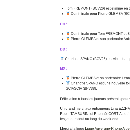
Tom FREMONT (BCV26) est éliminé en qu
Demi-finale pour Pierre GLEMBA (B
DH :
Demi-finale pour Tom FREMONT et 
Pierre GLEMBA et son partenaire A
DD :
Charlotte SPANO (BCV26) est vice-cham
MX :
Pierre GLEMBA et sa partenaire Léna
Charlotte SPANO est une nouvelle fo
SCIASCIA (BPV38).
Félicitation à tous les joueurs présents po
Un grand merci aux entraîneurs Lina EZZH
Robin TAMBURINI et Raphaël CORTIAL qui on
les joueurs tout au long du week-end.
Merci à la ligue
Ligue Auvergne-Rhône Alpe