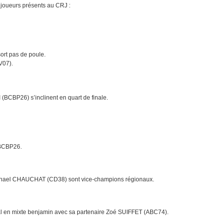
 joueurs présents au CRJ :
t pas de poule.
V07).
CBP26) s’inclinent en quart de finale.
BCBP26.
hael CHAUCHAT (CD38) sont vice-champions régionaux.
en mixte benjamin avec sa partenaire Zoé SUIFFET (ABC74).