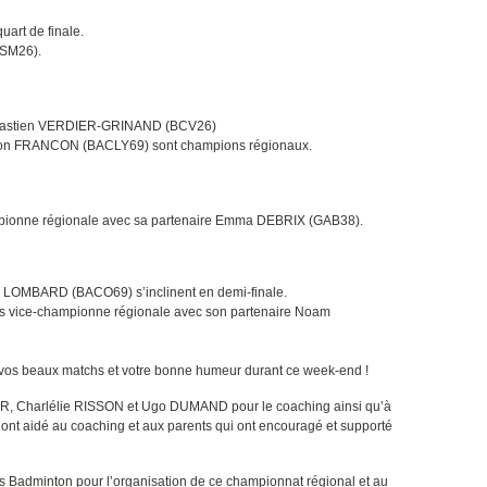
art de finale.
CSM26).
Bastien VERDIER-GRINAND (BCV26)
nton FRANCON (BACLY69) sont champions régionaux.
pionne régionale avec sa partenaire Emma DEBRIX (GAB38).
 LOMBARD (BACO69) s’inclinent en demi-finale.
is vice-championne régionale avec son partenaire Noam
ur vos beaux matchs et votre bonne humeur durant ce week-end !
AR, Charlélie RISSON et Ugo DUMAND pour le coaching ainsi qu’à
t aidé au coaching et aux parents qui ont encouragé et supporté
s Badminton
pour l’organisation de ce championnat régional et au