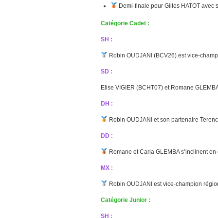
Demi-finale pour Gilles HATOT ave
Catégorie Cadet :
SH :
Robin OUDJANI (BCV26) est vice-champi
SD :
Elise VIGIER (BCHT07) et Romane GLEMBA 
DH :
Robin OUDJANI et son partenaire Teren
DD :
Romane et Carla GLEMBA s’inclinent en d
MX :
Robin OUDJANI est vice-champion régio
Catégorie Junior :
SH :