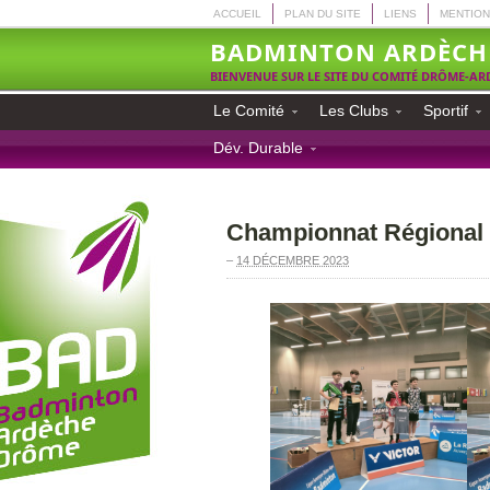
ACCUEIL
PLAN DU SITE
LIENS
MENTION
BADMINTON ARDÈCH
BIENVENUE SUR LE SITE DU COMITÉ DRÔME-A
Le Comité
Les Clubs
Sportif
Dév. Durable
Championnat Régional 
–
14 DÉCEMBRE 2023