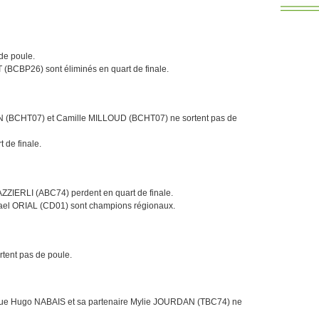
de poule.
BCBP26) sont éliminés en quart de finale.
BCHT07) et Camille MILLOUD (BCHT07) ne sortent pas de
de finale.
ZIERLI (ABC74) perdent en quart de finale.
ael ORIAL (CD01) sont champions régionaux.
ent pas de poule.
ue Hugo NABAIS et sa partenaire Mylie JOURDAN (TBC74) ne