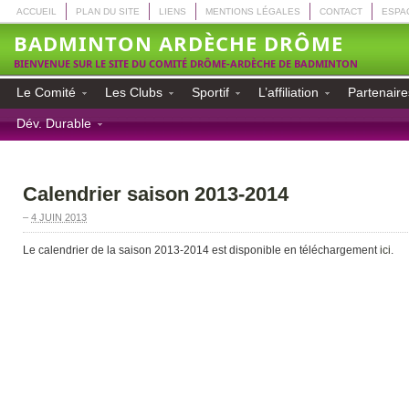
ACCUEIL
PLAN DU SITE
LIENS
MENTIONS LÉGALES
CONTACT
ESPA
BADMINTON ARDÈCHE DRÔME
BIENVENUE SUR LE SITE DU COMITÉ DRÔME-ARDÈCHE DE BADMINTON
Le Comité
Les Clubs
Sportif
L’affiliation
Partenaire
Dév. Durable
Calendrier saison 2013-2014
–
4 JUIN 2013
Le calendrier de la saison 2013-2014 est disponible en téléchargement
ici
.