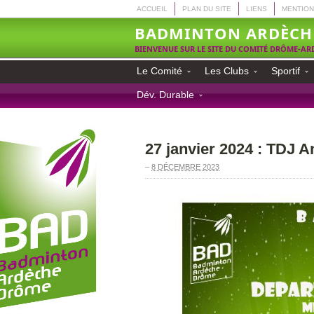
ACCUEIL
PLAN DU SITE
LIENS
MENTION
BADMINTON ARDÈCH
BIENVENUE SUR LE SITE DU COMITÉ DRÔME-A
Le Comité
Les Clubs
Sportif
Dév. Durable
27 janvier 2024 : TDJ 
–
8 DÉCEMBRE 2023