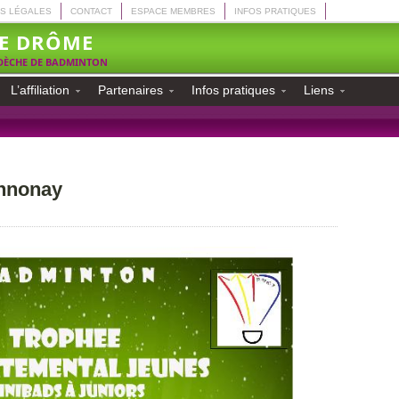
S LÉGALES
CONTACT
ESPACE MEMBRES
INFOS PRATIQUES
E DRÔME
RDÈCHE DE BADMINTON
L’affiliation
Partenaires
Infos pratiques
Liens
Annonay