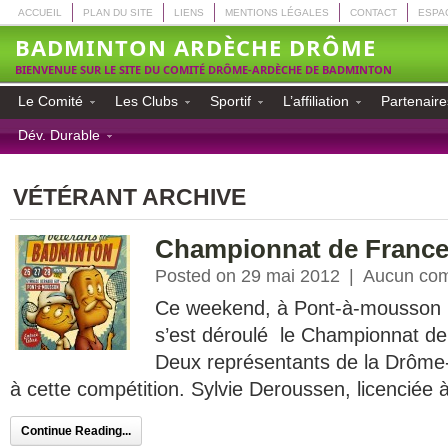
ACCUEIL
PLAN DU SITE
LIENS
MENTIONS LÉGALES
CONTACT
ESPA
BADMINTON ARDÈCHE DRÔME
BIENVENUE SUR LE SITE DU COMITÉ DRÔME-ARDÈCHE DE BADMINTON
Le Comité
Les Clubs
Sportif
L’affiliation
Partenaire
Dév. Durable
VÉTÉRANT ARCHIVE
Championnat de France
Posted on 29 mai 2012
|
Aucun com
Ce weekend, à Pont-à-mousson (
s’est déroulé le Championnat d
Deux représentants de la Drôme-
à cette compétition. Sylvie Deroussen, licenciée à
Continue Reading...