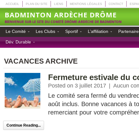
ACCUEIL
PLAN DU SITE
LIENS
MENTIONS LÉGALES
CONTACT
ESPA
BADMINTON ARDÈCHE DRÔME
BIENVENUE SUR LE SITE DU COMITÉ DRÔME-ARDÈCHE DE BADMINTON
Le Comité
Les Clubs
Sportif
L’affiliation
Partenaire
Dév. Durable
VACANCES ARCHIVE
Fermeture estivale du c
Posted on 3 juillet 2017
|
Aucun co
Le comité sera fermé du vendredi 
août inclus. Bonne vacances à t
remerciant pour votre compréhe
Continue Reading...