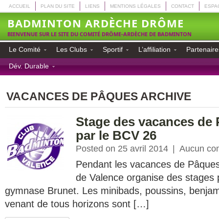
ACCUEIL
PLAN DU SITE
LIENS
MENTIONS LÉGALES
CONTACT
ESPA
BADMINTON ARDÈCHE DRÔME
BIENVENUE SUR LE SITE DU COMITÉ DRÔME-ARDÈCHE DE BADMINTON
Le Comité
Les Clubs
Sportif
L’affiliation
Partenaire
Dév. Durable
VACANCES DE PÂQUES ARCHIVE
Stage des vacances de 
par le BCV 26
Posted on 25 avril 2014
|
Aucun co
Pendant les vacances de Pâques
de Valence organise des stages 
gymnase Brunet. Les minibads, poussins, benjam
venant de tous horizons sont […]