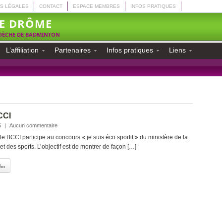
S LÉGALES
CONTACT
ESPACE MEMBRES
INFOS PRATIQUES
E DRÔME
RDÈCHE DE BADMINTON
L’affiliation
Partenaires
Infos pratiques
Liens
CCI
5
|
Aucun commentaire
le BCCI participe au concours « je suis éco sportif » du ministère de la
 et des sports. L’objectif est de montrer de façon […]
..