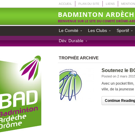
ACCUEIL
PLAN DU SITE
LIENS
MENTION
BADMINTON ARDÈCH
BIENVENUE SUR LE SITE DU COMITÉ DRÔME-A
Le Comité
Les Clubs
Sportif
Dév. Durable
TROPHÉE ARCHIVE
Soutenez le B
Posted on 2 mars 201
Avec un pocket film, 
ville, de la jeunesse
Continue Reading.