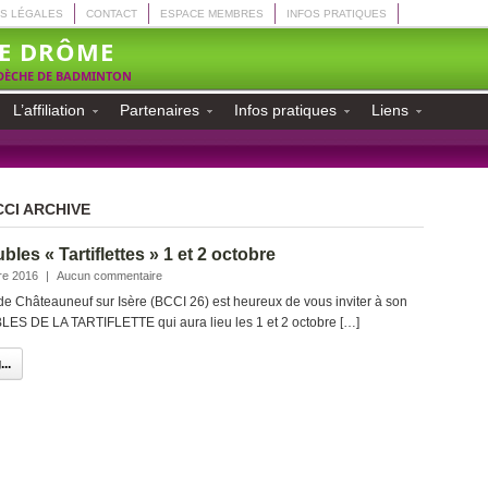
S LÉGALES
CONTACT
ESPACE MEMBRES
INFOS PRATIQUES
E DRÔME
RDÈCHE DE BADMINTON
L’affiliation
Partenaires
Infos pratiques
Liens
CCI ARCHIVE
les « Tartiflettes » 1 et 2 octobre
re 2016
|
Aucun commentaire
e Châteauneuf sur Isère (BCCI 26) est heureux de vous inviter à son
 DE LA TARTIFLETTE qui aura lieu les 1 et 2 octobre […]
..