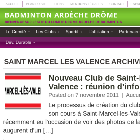
ACCUEIL
PLAN DU SITE
LIENS
MENTIONS LÉGALES
CONTACT
ESPA
BADMINTON ARDÈCHE DRÔME
BIENVENUE SUR LE SITE DU COMITÉ DRÔME-ARDÈCHE DE BADMINTON
Le Comité
Les Clubs
Sportif
L’affiliation
Partenaire
Dév. Durable
SAINT MARCEL LES VALENCE ARCHIV
Nouveau Club de Saint-
Valence : réunion d’inf
Posted on 7 novembre 2011
|
Aucu
Le processus de création du clu
son cours à Saint-Marcel-les-Va
récemment eu l’occasion de voir des photos de la 
augurent d’un […]