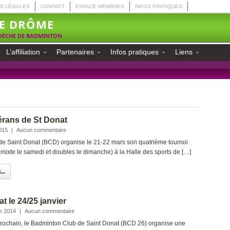
S LÉGALES
CONTACT
ESPACE MEMBRES
INFOS PRATIQUES
E DRÔME
RDÈCHE DE BADMINTON
L’affiliation
Partenaires
Infos pratiques
Liens
érans de St Donat
015
|
Aucun commentaire
e Saint Donat (BCD) organise le 21-22 mars son quatrième tournoi
 mixte le samedi et doubles le dimanche) à la Halle des sports de […]
..
t le 24/25 janvier
e 2014
|
Aucun commentaire
 prochain, le Badminton Club de Saint Donat (BCD 26) organise une