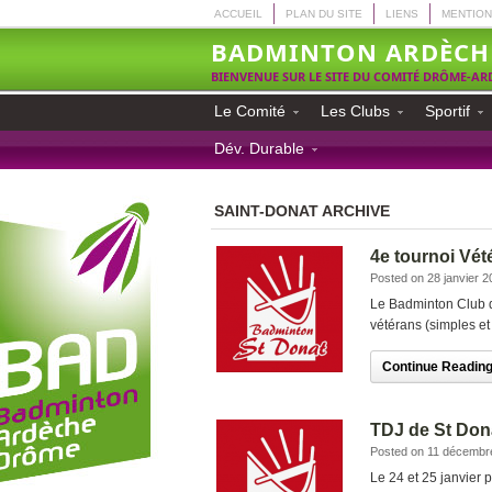
ACCUEIL
PLAN DU SITE
LIENS
MENTION
BADMINTON ARDÈCH
BIENVENUE SUR LE SITE DU COMITÉ DRÔME-A
Le Comité
Les Clubs
Sportif
Dév. Durable
SAINT-DONAT ARCHIVE
4e tournoi Vét
Posted on 28 janvier 2
Le Badminton Club d
vétérans (simples et
Continue Reading.
TDJ de St Dona
Posted on 11 décembr
Le 24 et 25 janvier