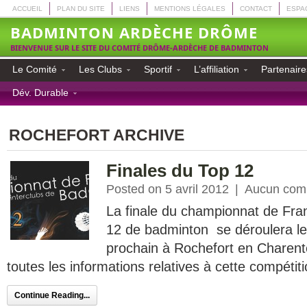
ACCUEIL
PLAN DU SITE
LIENS
MENTIONS LÉGALES
CONTACT
ESPA
BADMINTON ARDÈCHE DRÔME
BIENVENUE SUR LE SITE DU COMITÉ DRÔME-ARDÈCHE DE BADMINTON
Le Comité
Les Clubs
Sportif
L’affiliation
Partenaire
Dév. Durable
ROCHEFORT ARCHIVE
Finales du Top 12
Posted on 5 avril 2012
|
Aucun com
La finale du championnat de Fra
12 de badminton se déroulera le
prochain à Rochefort en Charent
toutes les informations relatives à cette compétit
Continue Reading...