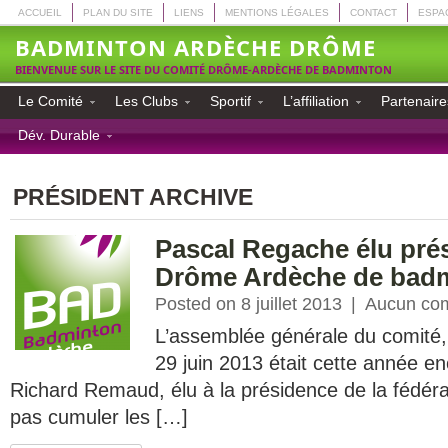
ACCUEIL
PLAN DU SITE
LIENS
MENTIONS LÉGALES
CONTACT
ESPA
BADMINTON ARDÈCHE DRÔME
BIENVENUE SUR LE SITE DU COMITÉ DRÔME-ARDÈCHE DE BADMINTON
Le Comité
Les Clubs
Sportif
L’affiliation
Partenaire
Dév. Durable
PRÉSIDENT ARCHIVE
Pascal Regache élu pré
Drôme Ardèche de bad
Posted on 8 juillet 2013
|
Aucun co
L’assemblée générale du comité, 
29 juin 2013 était cette année enc
Richard Remaud, élu à la présidence de la fédéra
pas cumuler les […]