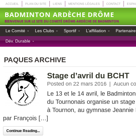
ACCUEIL
PLAN DU SITE
LIENS
MENTIONS LÉGALES
CONTACT
ESPA
BADMINTON ARDÈCHE DRÔME
BIENVENUE SUR LE SITE DU COMITÉ DRÔME-ARDÈCHE DE BADMINTON
Le Comité
Les Clubs
Sportif
L’affiliation
Partenaire
Dév. Durable
PAQUES ARCHIVE
Stage d’avril du BCHT
Posted on 22 mars 2016
|
Aucun c
Le 13 et le 14 avril, le Badminto
du Tournonais organise un stage
à Tournon, au gymnase Jeannie L
par François […]
Continue Reading...