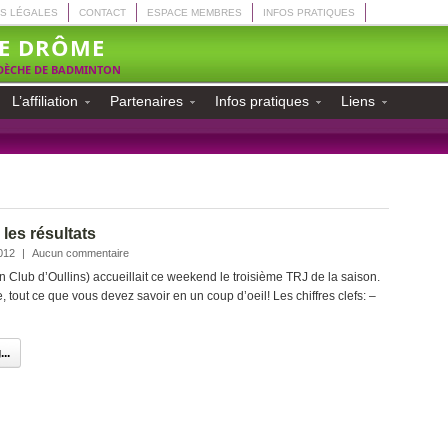
S LÉGALES
CONTACT
ESPACE MEMBRES
INFOS PRATIQUES
E DRÔME
RDÈCHE DE BADMINTON
L’affiliation
Partenaires
Infos pratiques
Liens
 les résultats
012
|
Aucun commentaire
Club d’Oullins) accueillait ce weekend le troisième TRJ de la saison.
tout ce que vous devez savoir en un coup d’oeil! Les chiffres clefs: –
..