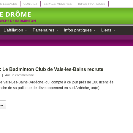
S LÉGALES
CONTACT
ESPACE MEMBRES
INFOS PRATIQUES
E DRÔME
RDÈCHE DE BADMINTON
L’affiliation
Partenaires
Infos pratiques
Liens
 : Le Badminton Club de Vals-les-Bains recrute
|
Aucun commentaire
e Vals-Les-Bains (Ardèche) qui compte à ce jour près de 100 licenciés
cadre de sa politique de développement en sud Ardèche, un(e)
..