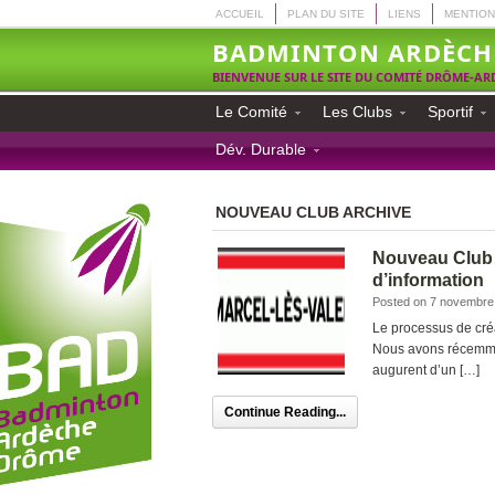
ACCUEIL
PLAN DU SITE
LIENS
MENTION
BADMINTON ARDÈCH
BIENVENUE SUR LE SITE DU COMITÉ DRÔME-A
Le Comité
Les Clubs
Sportif
Dév. Durable
NOUVEAU CLUB ARCHIVE
Nouveau Club 
d’information
Posted on 7 novembre
Le processus de cré
Nous avons récemment
augurent d’un […]
Continue Reading...