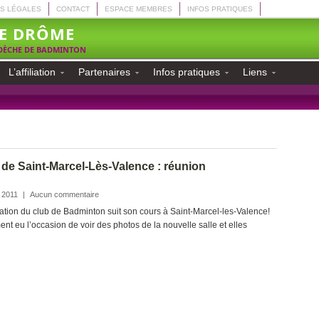
S LÉGALES
CONTACT
ESPACE MEMBRES
INFOS PRATIQUES
E DRÔME
RDÈCHE DE BADMINTON
L’affiliation
Partenaires
Infos pratiques
Liens
de Saint-Marcel-Lès-Valence : réunion
 2011
|
Aucun commentaire
ation du club de Badminton suit son cours à Saint-Marcel-les-Valence!
 eu l’occasion de voir des photos de la nouvelle salle et elles