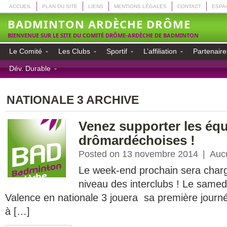
ACCUEIL
PLAN DU SITE
LIENS
MENTIONS LÉGALES
CONTACT
ESPA
BADMINTON ARDÈCHE DRÔME
BIENVENUE SUR LE SITE DU COMITÉ DRÔME-ARDÈCHE DE BADMINTON
Le Comité
Les Clubs
Sportif
L’affiliation
Partenaire
Dév. Durable
NATIONALE 3 ARCHIVE
Venez supporter les équ
drômardéchoises !
Posted on 13 novembre 2014
|
Auc
Le week-end prochain sera char
niveau des interclubs ! Le samedi
Valence en nationale 3 jouera sa première journé
à […]